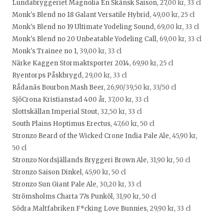
Lundabryggeriet Magnolia En Skånsk Saison
, 27,00 kr, 33 cl
Monk's Blend no 18 Galant Versatile Hybrid
, 49,00 kr, 25 cl
Monk's Blend no 19 Ultimate Yodeling Sound
, 69,00 kr, 33 cl
Monk's Blend no 20 Unbeatable Yodeling Call
, 69,00 kr, 33 cl
Monk's Trainee no 1
, 39,00 kr, 33 cl
Närke Kaggen Stormaktsporter 2014
, 69,90 kr, 25 cl
Ryentorps Påskbrygd
, 29,00 kr, 33 cl
Rådanäs Bourbon Mash Beer
, 26,90/39,50 kr, 33/50 cl
SjöCrona Kristianstad 400 år
, 37,00 kr, 33 cl
Slottskällan Imperial Stout
, 32,50 kr, 33 cl
South Plains Hoptimus Erectus
, 47,60 kr, 50 cl
Stronzo Beard of the Wicked Crone India Pale Ale
, 45,90 kr,
50 cl
Stronzo Nordsjällands Bryggeri Brown Ale
, 31,90 kr, 50 cl
Stronzo Saison Dinkel
, 45,90 kr, 50 cl
Stronzo Sun Giant Pale Ale
, 30,20 kr, 33 cl
Strömsholms Charta 77s Punköl
, 31,90 kr, 50 cl
Södra Maltfabriken F*cking Love Bunnies
, 29,90 kr, 33 cl