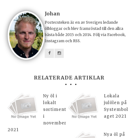
Johan
Portersteken är en av Sveriges ledande
ölbloggar och blev framröstad till den allra
bästa både 2015 och 2014. Följ via Facebook,
Instagram och RSS.
RELATERADE ARTIKLAR
Ny öl i
Lokala
lokalt
julölen på
sortiment
Systembol
i
aget 2021
november
2021
Nya öl på