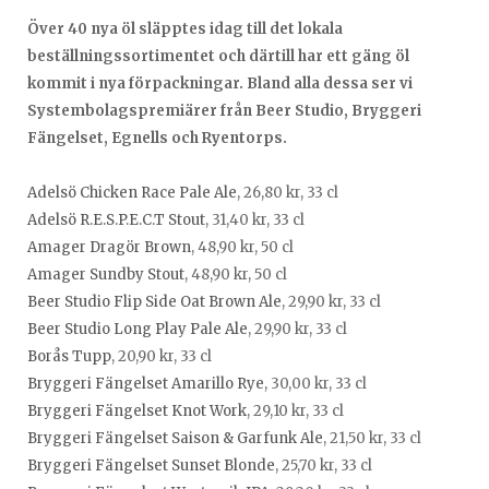
Över 40 nya öl släpptes idag till det lokala
beställningssortimentet och därtill har ett gäng öl
kommit i nya förpackningar. Bland alla dessa ser vi
Systembolagspremiärer från Beer Studio, Bryggeri
Fängelset, Egnells och Ryentorps.
Adelsö Chicken Race Pale Ale
, 26,80 kr, 33 cl
Adelsö R.E.S.P.E.C.T Stout
, 31,40 kr, 33 cl
Amager Dragör Brown
, 48,90 kr, 50 cl
Amager Sundby Stout
, 48,90 kr, 50 cl
Beer Studio Flip Side Oat Brown Ale
, 29,90 kr, 33 cl
Beer Studio Long Play Pale Ale
, 29,90 kr, 33 cl
Borås Tupp
, 20,90 kr, 33 cl
Bryggeri Fängelset Amarillo Rye
, 30,00 kr, 33 cl
Bryggeri Fängelset Knot Work
, 29,10 kr, 33 cl
Bryggeri Fängelset Saison & Garfunk Ale
, 21,50 kr, 33 cl
Bryggeri Fängelset Sunset Blonde
, 25,70 kr, 33 cl