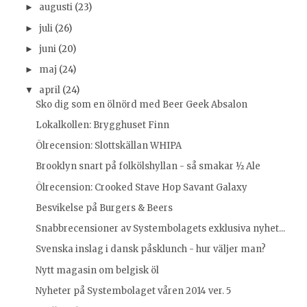
augusti
(23)
►
juli
(26)
►
juni
(20)
►
maj
(24)
►
april
(24)
▼
Sko dig som en ölnörd med Beer Geek Absalon
Lokalkollen: Brygghuset Finn
Ölrecension: Slottskällan WHIPA
Brooklyn snart på folkölshyllan - så smakar ½ Ale
Ölrecension: Crooked Stave Hop Savant Galaxy
Besvikelse på Burgers & Beers
Snabbrecensioner av Systembolagets exklusiva nyhet...
Svenska inslag i dansk påsklunch - hur väljer man?
Nytt magasin om belgisk öl
Nyheter på Systembolaget våren 2014 ver. 5