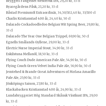
Bryggeri Fängelset Westervik IPA
, 29,20 kr, 33 cl
Byaregårdens Påsk
, 21,20 kr, 33 cl
Båstad Premiumöl Extraordinär
, 34,50/102,40 kr, 33/100 cl
Charlis Kristianstad 400 år
, 24,40 kr, 50 cl
Dalarado Cockadoodledoo Belgian Wit Spring Beer
, 29,80 kr,
33 cl
Dalarado The Year One Belgian Trippel
, 69,90 kr, 50 cl
Egnells Smålands Gyllene
, 29,00 kr, 33 cl
Electric Nurse Imperial Stout
, 34,90 kr, 33 cl
Eskilstuna Mellanöl
, 18,50 kr, 33 cl
Flying Couch Dude American Pale Ale
, 54,90 kr, 50 cl
Flying Couch Green Velvet India Pale Ale
, 56,90 kr, 50 cl
Jemtehed & Brande Great Adventures of Mofasa Amarillo
Pale Ale
, 25,90 kr, 33 cl
Jönköpings Saison
, 27,80 kr, 33 cl
Klackabacken Kristianstad 400 år
, 24,90 kr, 33 cl
Lundabryggeriet Hög Standard Skånsk Västkust IPA
, 29,00
kr, 33 cl