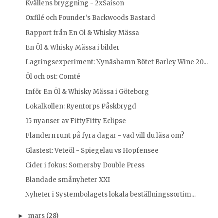
Kvällens bryggning - 2xSaison
Oxfilé och Founder's Backwoods Bastard
Rapport från En Öl & Whisky Mässa
En Öl & Whisky Mässa i bilder
Lagringsexperiment: Nynäshamn Bötet Barley Wine 20...
Öl och ost: Comté
Inför En Öl & Whisky Mässa i Göteborg
Lokalkollen: Ryentorps Påskbrygd
15 nyanser av FiftyFifty Eclipse
Flandern runt på fyra dagar - vad vill du läsa om?
Glastest: Veteöl - Spiegelau vs Hopfensee
Cider i fokus: Somersby Double Press
Blandade smånyheter XXI
Nyheter i Systembolagets lokala beställningssortim...
mars
(28)
►