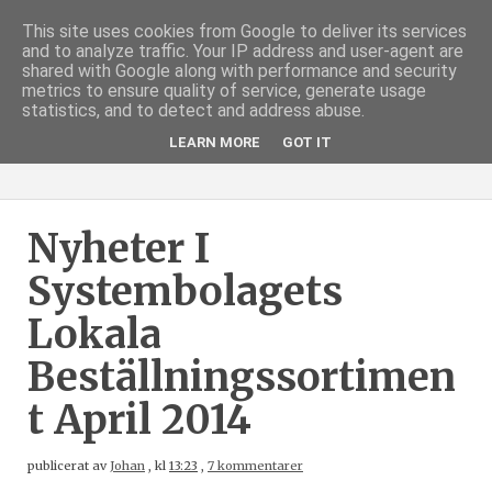
This site uses cookies from Google to deliver its services
and to analyze traffic. Your IP address and user-agent are
shared with Google along with performance and security
metrics to ensure quality of service, generate usage
statistics, and to detect and address abuse.
LEARN MORE
GOT IT
Nyheter I
Systembolagets
Lokala
Beställningssortimen
T April 2014
publicerat av
Johan
,
kl
13:23
,
7 kommentarer