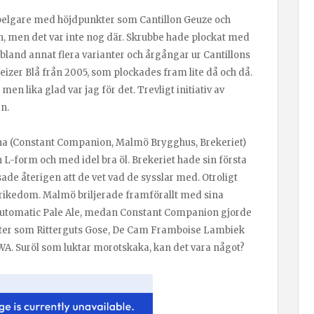
 belgare med höjdpunkter som Cantillon Geuze och
n, men det var inte nog där. Skrubbe hade plockat med
land annat flera varianter och årgångar ur Cantillons
izer Blå från 2005, som plockades fram lite då och då.
en lika glad var jag för det. Trevligt initiativ av
n.
rna (Constant Companion, Malmö Brygghus, Brekeriet)
n L-form och med idel bra öl. Brekeriet hade sin första
sade återigen att de vet vad de sysslar med. Otroligt
ikedom. Malmö briljerade framförallt med sina
Automatic Pale Ale, medan Constant Companion gjorde
er som Ritterguts Gose, De Cam Framboise Lambiek
WA. Suröl som luktar morotskaka, kan det vara något?