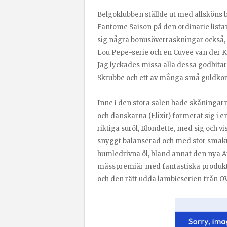
Belgoklubben ställde ut med allsköns
Fantome Saison på den ordinarie lista
sig några bonusöverraskningar också, b
Lou Pepe-serie och en Cuvee van der Ke
Jag lyckades missa alla dessa godbitar m
Skrubbe och ett av många små guldkor
Inne i den stora salen hade skåninga
och danskarna (Elixir) formerat sig i e
riktiga suröl, Blondette, med sig och vi
snyggt balanserad och med stor smakr
humledrivna öl, bland annat den nya 
mässpremiär med fantastiska produkt
och den rätt udda lambicserien från O