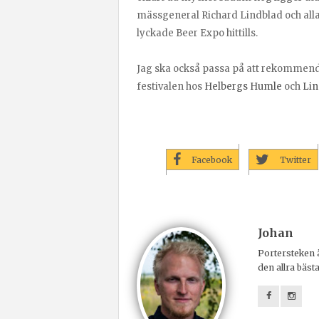
mässgeneral Richard Lindblad och alla
lyckade Beer Expo hittills.
Jag ska också passa på att rekommender
festivalen hos
Helbergs Humle
och
Lin
Facebook
Twitter
Johan
Portersteken ä
den allra bäst