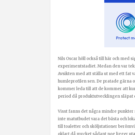
Nils Oscar höll också till här och med s
experimentstadiet. Medan den var tekn
Avsikten med att ställa ut med ett fat v
humleprofilen sen. De pratade gärna
kommer leda till att de kommer att kun
period då produktutvecklingen släpat e
Visst fanns det några mindre punkter 
inte matutbudet vara det bästa och loka
till toaletter och sköljstationer berömv
oklart då mycket sådant nog ligger uta