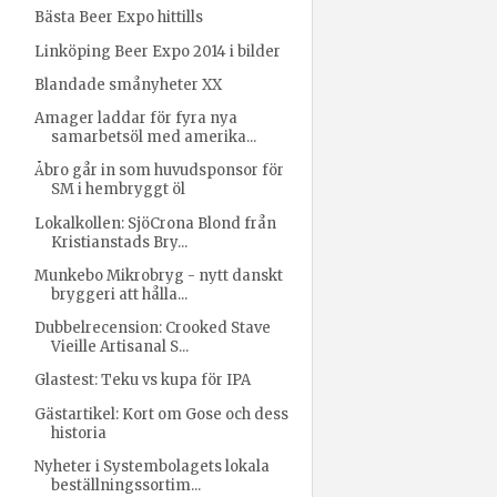
Bästa Beer Expo hittills
Linköping Beer Expo 2014 i bilder
Blandade smånyheter XX
Amager laddar för fyra nya
samarbetsöl med amerika...
Åbro går in som huvudsponsor för
SM i hembryggt öl
Lokalkollen: SjöCrona Blond från
Kristianstads Bry...
Munkebo Mikrobryg - nytt danskt
bryggeri att hålla...
Dubbelrecension: Crooked Stave
Vieille Artisanal S...
Glastest: Teku vs kupa för IPA
Gästartikel: Kort om Gose och dess
historia
Nyheter i Systembolagets lokala
beställningssortim...