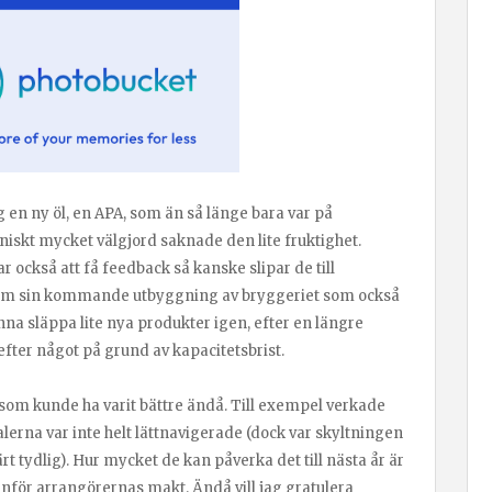
ig en ny öl, en APA, som än så länge bara var på
iskt mycket välgjord saknade den lite fruktighet.
ar också att få feedback så kanske slipar de till
 om sin kommande utbyggning av bryggeriet som också
na släppa lite nya produkter igen, efter en längre
fter något på grund av kapacitetsbrist.
som kunde ha varit bättre ändå. Till exempel verkade
lerna var inte helt lättnavigerade (dock var skyltningen
ärt tydlig). Hur mycket de kan påverka det till nästa år är
nför arrangörernas makt. Ändå vill jag gratulera