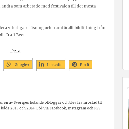
 andra som arbetade med festivalen till det mesta
a ytterligare läsning och framförallt bildtittning från
dh Craft Beer
.
— Dela —
Google+
Linkedin
Pin It
r en av Sveriges ledande ölbloggar och blev framröstad till
a både 2015 och 2014. Följ via Facebook, Instagram och RSS.