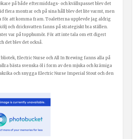
sökare på både eftermiddags- och kvällspasset blev det
 vid flera montrar och på sina håll blev det lite varmt, men
för att komma fram. Toaletterna upplevde jag aldrig
kölj och dricksvatten fanns på strategiskt bra ställen.
ster var på topphumör. För att inte tala om ett digert
h det blev det också.
liotek, Electric Nurse och All In Brewing fanns alla på
 allra bästa svenska öl i form av den mjuka och krämiga
akrika och snygga Electric Nurse Imperial Stout och den