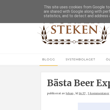
This site uses cookies from Google to 
are shared with Google along with per
statistics, and to detect and address 
BLOGG
SYSTEMBOLAGET
Ö
Bästa Beer Exp
publicerat av
Johan
,
kl
16:37
,
5 kommentarer