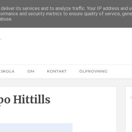
deliver its services and to analyze traffic. Your IP address and 
formance and security metrics to ensure quality of service, gen
abuse.
LSKOLA
OM
KONTAKT
ÖLPROVNING
o Hittills