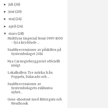
juli
(26)
►
juni
(20)
►
maj
(24)
►
april
(24)
►
mars
(28)
▼
Midtfyns Imperial Stout 0997-1000
- fyra kryddade ...
Snabbrecensioner av påskölen på
Systembolaget 2014
Nya Carnegiebryggeriet officiellt
invigt
Lokalkollen: Tre mörka från
Poppels, Dalarado och ...
Snabbrecensioner av
Systembolagets exklusiva
nyhet...
Gose-shootout med Ritterguts och
Westbrook