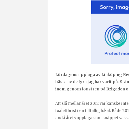
Lördagens upplaga av Linköping Beer
bästa av de fyra jag har varit på. St
inom genom fönstren på Brigaden oc
Att slå mellanåret 2012 var kanske int
toalettbrist i en tillfällig lokal. Både
ändå årets upplaga som snäppet vassa