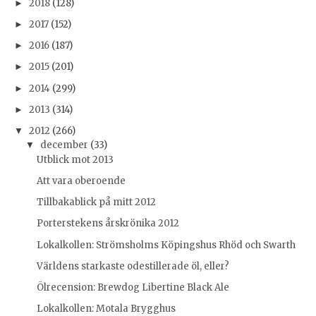
2018
(128)
►
2017
(152)
►
2016
(187)
►
2015
(201)
►
2014
(299)
►
2013
(314)
►
2012
(266)
▼
december
(33)
▼
Utblick mot 2013
Att vara oberoende
Tillbakablick på mitt 2012
Porterstekens årskrönika 2012
Lokalkollen: Strömsholms Köpingshus Rhöd och Swarth
Världens starkaste odestillerade öl, eller?
Ölrecension: Brewdog Libertine Black Ale
Lokalkollen: Motala Brygghus