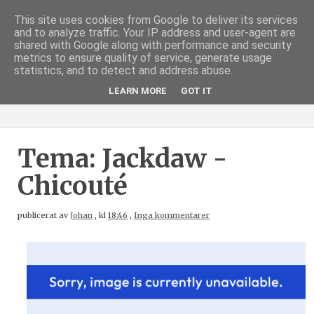
This site uses cookies from Google to deliver its services
and to analyze traffic. Your IP address and user-agent are
shared with Google along with performance and security
metrics to ensure quality of service, generate usage
statistics, and to detect and address abuse.
LEARN MORE
GOT IT
Tema: Jackdaw -
Chicouté
publicerat av
Johan
,
kl
18:46
,
Inga kommentarer