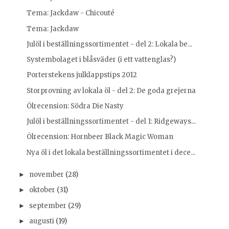
Tema: Jackdaw - Chicouté
Tema: Jackdaw
Julöl i beställningssortimentet - del 2: Lokala be...
Systembolaget i blåsväder (i ett vattenglas?)
Porterstekens julklappstips 2012
Storprovning av lokala öl - del 2: De goda grejerna
Ölrecension: Södra Die Nasty
Julöl i beställningssortimentet - del 1: Ridgeways...
Ölrecension: Hornbeer Black Magic Woman
Nya öl i det lokala beställningssortimentet i dece...
november
(28)
►
oktober
(31)
►
september
(29)
►
augusti
(19)
►