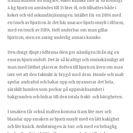
framträdande än tidigare, vilket kanske inte är så konstigt.
4 kg hjortron användes till 15 liter öl, och tillsattes både i
koket och vid sekundärjäsningen. Istället för en DIPA med
en touch av hjortron är det här snarare hjortronsylt i ölform,
med en touch av DIPA. Helt underbar om man gillar
hjortron, men en aning underlig annars kanske.
Den disigt djupt rödbruna ölen ger nämligen ifrån sig en
enorm hjortrondoft. Det är så kraftigt och omisskännligt att
man med lätthet placerar doften till hjortron även om man
inte vet att den faktiskt är brygd med dem. Humle och malt
spelar andrafiol och bakar upp och nyanserar det hela,
särskilt humlen som pockar på uppmärksamhet i
bakgrunden och bidrar till den totala frukt- och bärigheten.
I smaken får också malten komma fram lite mer och
blandar upp smaken av hjortronsylt med en lätt kakighet
och lite knäck. Avslutningen är torr och med en behaglig