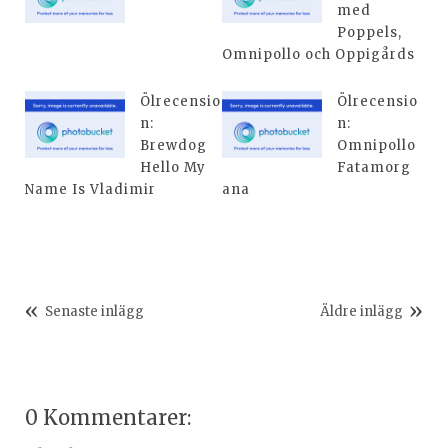
med
Poppels,
Omnipollo och Oppigårds
Ölrecensio
Ölrecensio
n:
n:
Brewdog
Omnipollo
Hello My
Fatamorg
Name Is Vladimir
ana
Senaste inlägg
Äldre inlägg
0 Kommentarer: