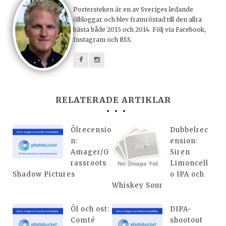
Portersteken är en av Sveriges ledande
ölbloggar och blev framröstad till den allra
bästa både 2015 och 2014. Följ via Facebook,
Instagram och RSS.
RELATERADE ARTIKLAR
Ölrecensio
Dubbelrec
n:
ension:
Amager/G
Siren
rassroots
Limoncell
Shadow Pictures
o IPA och
Whiskey Sour
Öl och ost:
DIPA-
Comté
shootout