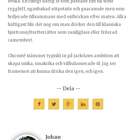
beska. En riktigt häftig öl som passade fint till stekt
ryggbiff, ugnsbakad sötpotatis och guacamole men som
briljerade tillsammans med ostbrickan efter maten. Allra
häftigast blir det nog om man dricker den till klassiska
hjortronsyltsefterrätter som vaniljglass eller friterad
camembert.
Chicouté stämmer typiskt in på Jackdaws ambition att
skapa unika, smakrika och välbalanserade öl. Jag ser
framemot att kunna dricka den igen, och igen.
— Dela —
Johan