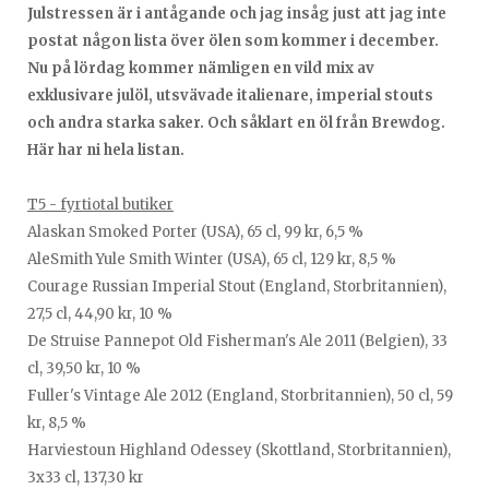
Julstressen är i antågande och jag insåg just att jag inte
postat någon lista över ölen som kommer i december.
Nu på lördag kommer nämligen en vild mix av
exklusivare julöl, utsvävade italienare, imperial stouts
och andra starka saker. Och såklart en öl från Brewdog.
Här har ni hela listan.
T5 - fyrtiotal butiker
Alaskan Smoked Porter (USA), 65 cl, 99 kr, 6,5 %
AleSmith Yule Smith Winter (USA), 65 cl, 129 kr, 8,5 %
Courage Russian Imperial Stout (England, Storbritannien),
27,5 cl, 44,90 kr, 10 %
De Struise Pannepot Old Fisherman's Ale 2011 (Belgien), 33
cl, 39,50 kr, 10 %
Fuller's Vintage Ale 2012 (England, Storbritannien), 50 cl, 59
kr, 8,5 %
Harviestoun Highland Odessey (Skottland, Storbritannien),
3x33 cl, 137,30 kr