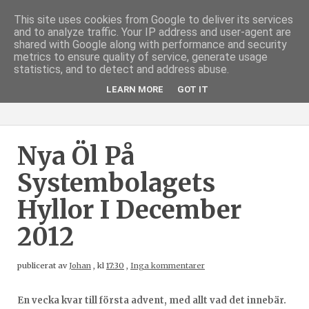
This site uses cookies from Google to deliver its services
and to analyze traffic. Your IP address and user-agent are
shared with Google along with performance and security
metrics to ensure quality of service, generate usage
statistics, and to detect and address abuse.
LEARN MORE
GOT IT
Nya Öl På
Systembolagets
Hyllor I December
2012
publicerat av
Johan
,
kl
17:30
,
Inga kommentarer
En vecka kvar till första advent, med allt vad det innebär.