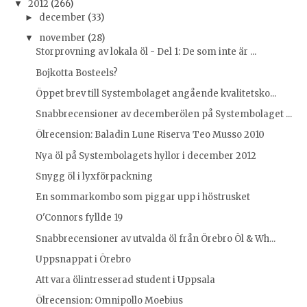
2012
(266)
▼
december
(33)
►
november
(28)
▼
Storprovning av lokala öl - Del 1: De som inte är ...
Bojkotta Bosteels?
Öppet brev till Systembolaget angående kvalitetsko...
Snabbrecensioner av decemberölen på Systembolaget ...
Ölrecension: Baladin Lune Riserva Teo Musso 2010
Nya öl på Systembolagets hyllor i december 2012
Snygg öl i lyxförpackning
En sommarkombo som piggar upp i höstrusket
O'Connors fyllde 19
Snabbrecensioner av utvalda öl från Örebro Öl & Wh...
Uppsnappat i Örebro
Att vara ölintresserad student i Uppsala
Ölrecension: Omnipollo Moebius