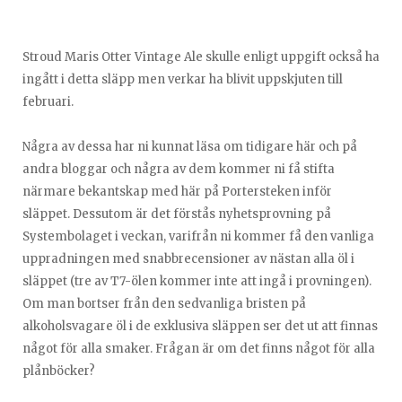
Stroud Maris Otter Vintage Ale skulle enligt uppgift också ha
ingått i detta släpp men verkar ha blivit uppskjuten till
februari.
Några av dessa har ni kunnat läsa om tidigare här och på
andra bloggar och några av dem kommer ni få stifta
närmare bekantskap med här på Portersteken inför
släppet. Dessutom är det förstås nyhetsprovning på
Systembolaget i veckan, varifrån ni kommer få den vanliga
uppradningen med snabbrecensioner av nästan alla öl i
släppet (tre av T7-ölen kommer inte att ingå i provningen).
Om man bortser från den sedvanliga bristen på
alkoholsvagare öl i de exklusiva släppen ser det ut att finnas
något för alla smaker. Frågan är om det finns något för alla
plånböcker?