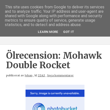
This site uses cookies from Google to deliver its services
and to analyze traffic. Your IP address and user-agent are
shared with Google along with performance and security
metrics to ensure quality of service, generate usage
statistics, and to detect and address abuse.
LEARN MORE
GOT IT
Ölrecension: Mohawk
Double Rocket
publicerat av
Johan
,
kl
22:42
,
Inga kommentarer