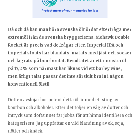
Då och då kan man höra svenska ölnördar efterfråga mer
extremöl från de svenska bryggerierna. Mohawk Double
Rocket är precis vad de frågar efter. Imperial IPA och
imperial stouts har blandats, matats med jäst och socker
och lagrats på bourbonfat. Resultatet är ett monsteröl
på 17,2 % som närmast kan liknas vid ett barley wine,
men ärligt talat passar det inte särskilt bra in i någon
konventionell ölstil.
Doften avslöjar hur potent detta öl är med ett sting av
bourbon och alkoholer. Efter det följer en våg av dofter och
intryck som doftsinnet får jobba för att hinna identifiera och
kategorisera. Jag uppfattar en vild blandning av ek, soja,
nötter och knäck.