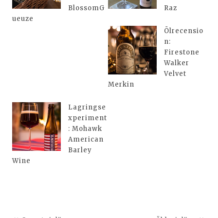
BlossomG
Raz
ueuze
Ölrecensio
n:
Firestone
Walker
Velvet
Merkin
Lagringse
xperiment
: Mohawk
American
Barley
Wine