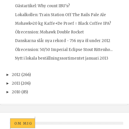
Gästartikel: Why count IBU's?
Lokalkollen: Train Station Off The Rails Pale Ale
Mohawk+20 kg Kaffe+De Proef = Black Coffee IPA?
Ölrecension: Mohawk Double Rocket
Danskarna slår nya rekord - 756 nya öl under 2012
Ölrecension: 50/50 Imperial Eclipse Stout Rittenho...
Nytt i lokala beställningssortimentet januari 2013
2012
(266)
►
2011
(206)
►
2010
(85)
►
OM MIG