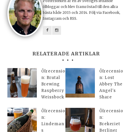
Portersteken är en av Sveriges ledande
ölbloggar och blev framröstad till den allra
bästa både 2015 och 2014. Följ via Facebook,
Instagram och RSS.
RELATERADE ARTIKLAR
Ölrecensio
Ölrecensio
n: Brutal
n: Lost
Brewing
Abbey The
Raspberry
Angel's
Weissbock
Share
Ölrecensio
Ölrecensio
n:
n:
Lindeman
Brekeriet
s
Berliner